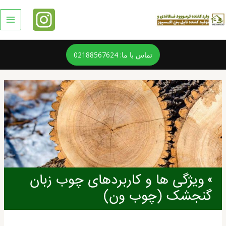
رش
ه
حتوا
ain
enu
تماس با ما: 02188567624
ویژگی ها و کاربردهای چوب زبان
گنجشک (چوب ون)