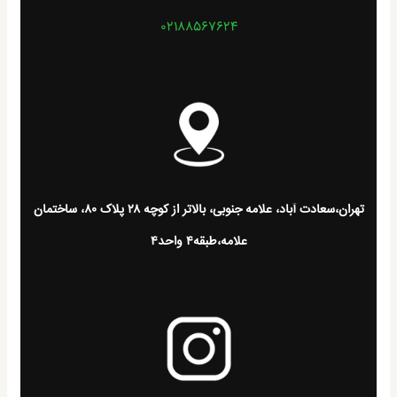
02188567624
تهران،سعادت آباد، علامه جنوبی، بالاتر از کوچه ۲۸ پلاک ۸۰، ساختمان
علامه،طبقه۴ واحد۴