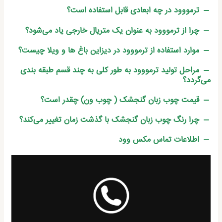
ترمووود در چه ابعادی قابل استفاده است؟
چرا از ترمووود به عنوان یک متریال خارجی یاد می‌شود؟
موارد استفاده از ترمووود در دیزاین باغ ها و ویلا چیست؟
مراحل تولید ترمووود به طور کلی به چند قسم طبقه بندی
می‌گردد؟
قیمت چوب زبان گنجشک ( چوب ون) چقدر است؟
چرا رنگ چوب زبان گنجشک با گذشت زمان تغییر می‌کند؟
اطلاعات تماس مکس وود