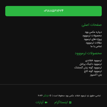
02188567624
صفحات اصلی
درباره مکس وود
محصولات ترمووود
پروژه های ترموود
مقالات ترمووود
تماس با ما
محصولات ترمووود
ترمووود فنلاندی
ترمووود دکینگ پرتابل
ترمووود گونه زبان گنجشک
ترمووود گونه کاج
بتن اکسپوز
تمامی حقوق نزد ترموود فنلاند مکس وود محفوظ است | ©
فرابگیر
2026
اینستاگرام
آپارات