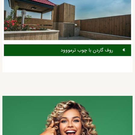
روف گاردن با چوب ترمووود